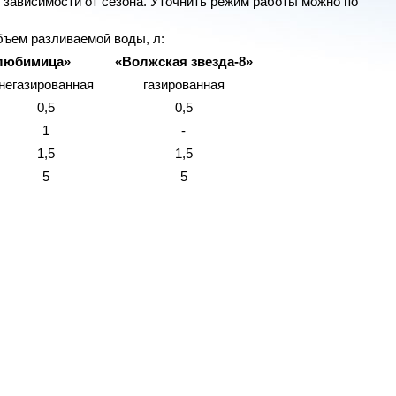
 зависимости от сезона. Уточнить режим работы можно по
ъем разливаемой воды, л:
любимица»
«Волжская звезда-8»
негазированная
газированная
0,5
0,5
1
-
1,5
1,5
5
5