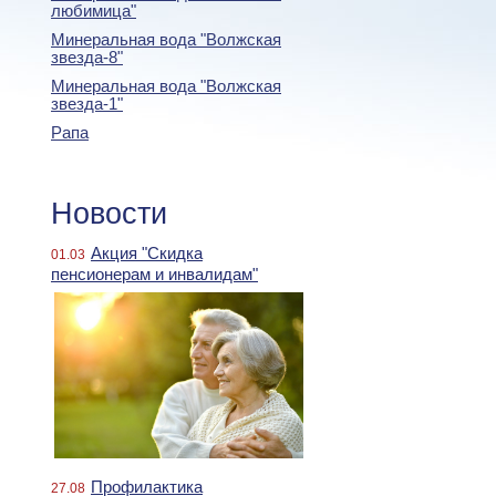
любимица"
Минеральная вода "Волжская
звезда-8"
Минеральная вода "Волжская
звезда-1"
Рапа
Новости
Акция "Скидка
01.03
пенсионерам и инвалидам"
Профилактика
27.08