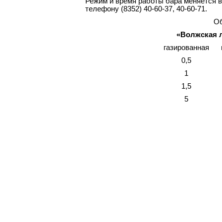
Режим и время работы бара меняется в
телефону (8352) 40-60-37, 40-60-71.
Об
«Волжская 
газированная
0,5
1
1,5
5