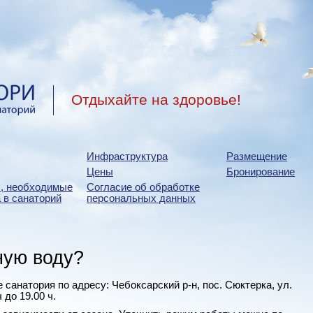
Отдыхайте на здоровье!
Инфраструктура
Размещение
Цены
Бронирование
, необходимые
Согласие об обработке
 в санаторий
персональных данных
ную воду?
санатория по адресу: Чебоксарский р-н, пос. Сюктерка, ул.
 до 19.00 ч.