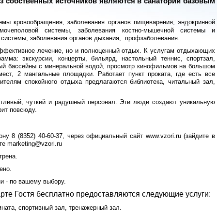
 собственных источников являются в санатории базовым
емы кровообращения, заболевания органов пищеварения, эндокринной
мочеполовой системы, заболевания костно-мышечной системы и
й системы, заболевания органов дыхания, профзаболевания.
эффективное лечение, но и полноценный отдых. К услугам отдыхающих
рамма: экскурсии, концерты, бильярд, настольный теннис, спортзал,
тый бассейны с минеральной водой, просмотр кинофильмов на большом
мест, 2 мангальные площадки. Работает пункт проката, где есть все
ителям спокойного отдыха предлагаются библиотека, читальный зал,
тливый, чуткий и радушный персонал. Эти люди создают уникальную
рит повсюду.
у 8 (8352) 40-60-37, через официальный сайт www.vzori.ru (зайдите в
е marketing@vzori.ru
трена.
ено.
ии - по вашему выбору.
рте Гостя бесплатно предоставляются следующие услуги:
омната, спортивный зал, тренажерный зал.