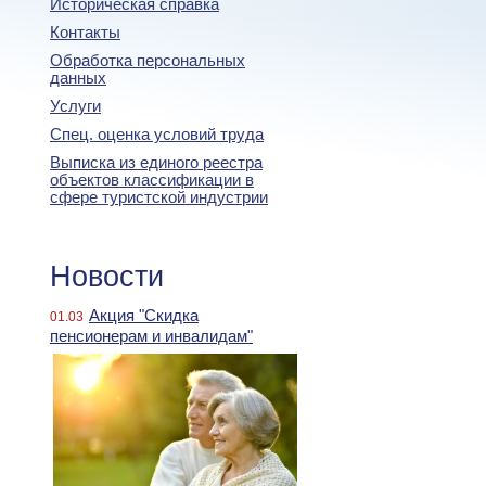
Историческая справка
Контакты
Обработка персональных
данных
Услуги
Спец. оценка условий труда
Выписка из единого реестра
объектов классификации в
сфере туристской индустрии
Новости
Акция "Скидка
01.03
пенсионерам и инвалидам"