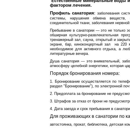
Естественные минеральные воды из
фактором лечения.
:
Профиль санатория
заболевания сист
системы, нарушения обмена веществ, 
соединительной ткани, заболевания нервно
Пребывание в санатории — это не только 
обширная культурно-развлекательная прог
тренажерный зал, сауна, открытый и закры
экране, бар, киноконцертный зал на 220 
необходимое для активного отдыха, а люб
литературные вечера.
Душа санатория — это внимательный, забо
атмосферу целебной энергетики, которая ца
Порядок бронирования номера:
1. Бронирование осуществляется по телефон
раздел "Бронирование"), по электронной почт
2. Предоплата за бронирование не предусмо
3. Штрафов за отказ от брони не предусмотр
4. Дата заезда и срок пребывания в санатор
Для проживающих в санатории по ка
автостоянка, прокат, библиотека, детская к