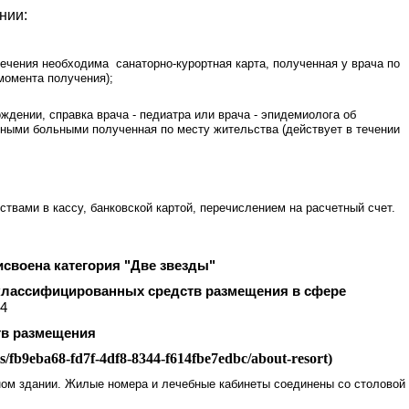
нии:
ечения необходима санаторно-курортная карта, полученная у врача по
момента получения);
ождении, справка врача - педиатра или врача - эпидемиолога об
нными больными полученная по месту жительства (действует в течении
вами в кассу, банковской картой, перечислением на расчетный счет.
своена категория "Две звезды"
 классифицированных средств размещения в сфере
4
тв размещения
tels/fb9eba68-fd7f-4df8-8344-f614fbe7edbc/about-resort)
ном здании. Жилые номера и лечебные кабинеты соединены со столовой