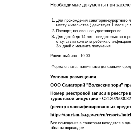
Необходимые документы при заселе
Для прохождения санаторно-курортного л
месту жительства ( действует 1 месяц с 
Паспорт; пенсионное удостоверение.
Для детей до 14 лет - свидетельство о р
отсутствии контакта ребенка с инфекцио
3-х дней с момента получения.
Расчетный час - 10.00
Форма оплаты:
наличными денежными средст
Условия размещения.
ООО Санаторий "Волжские зори" при
Номер реестровой записи в реестре
туристской индустрии -
С21202500082
(реестр классифицированных средс
https://tourism.fsa.gov.ru/ru/resorts/ho
Все помещения в санатории находятся в од
тёплым переходом.