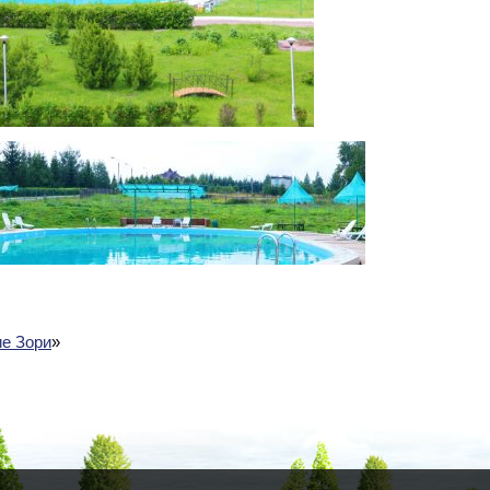
е Зори
»