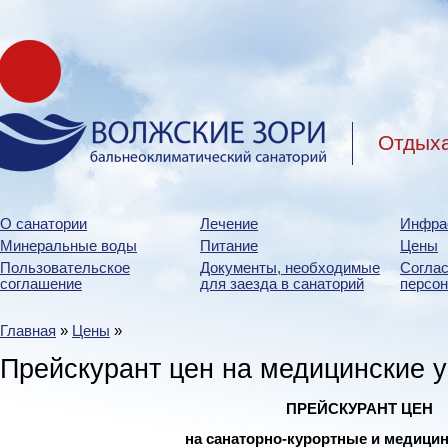
Отдыха
О санатории
Лечение
Инфра
Минеральные воды
Питание
Цены
Пользовательское
Документы, необходимые
Соглас
соглашение
для заезда в санаторий
персо
Главная
»
Цены
»
Прейскурант цен на медицинские у
ПРЕЙСКУРАНТ ЦЕН
н
а санаторно-курортные и медицин